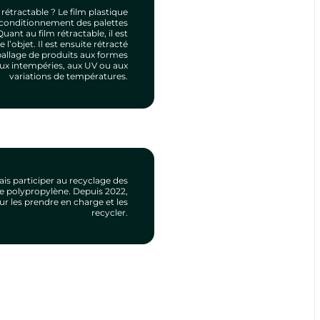
 rétractable ? Le film plastique
le conditionnement des palettes
uant au film rétractable, il est
’objet. Il est ensuite rétracté
ballage de produits aux formes
 aux intempéries, aux UV ou aux
variations de températures.
is participer au recyclage des
le polypropylène. Depuis 2022,
ur les prendre en charge et les
recycler.