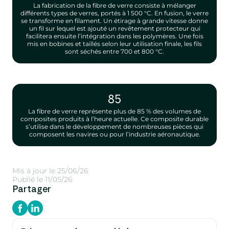
La fabrication de la fibre de verre consiste à mélanger
différents types de verres, portés à 1 500 °C. En fusion, le verre
se transforme en filament. Un étirage à grande vitesse donne
un fil sur lequel est ajouté un revêtement protecteur qui
facilitera ensuite l’intégration dans les polymères. Une fois
mis en bobines et taillés selon leur utilisation finale, les fils
sont séchés entre 700 et 800 °C.
85
La fibre de verre représente plus de 85 % des volumes de
composites produits à l’heure actuelle. Ce composite durable
s’utilise dans le développement de nombreuses pièces qui
composent les navires ou pour l’industrie aéronautique.
Mis à jour le 25/06/26
Publié le 11/05/26
Partager