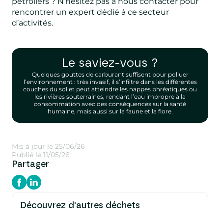
pétroliers ? N’hésitez pas à nous contacter pour
rencontrer un expert dédié à ce secteur
d’activités.
Le saviez-vous ?
Quelques gouttes de carburant suffisent pour polluer
l’environnement : très invasif, il s’infiltre dans les différentes
couches du sol et peut atteindre les nappes phréatiques ou
les rivières souterraines, rendant l’eau impropre à la
consommation avec des conséquences sur la santé
humaine, mais aussi sur la faune et la flore.
Mis à jour le 25/06/26
Publié le 11/05/26
Partager
Découvrez d'autres déchets