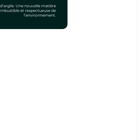
 d’argile. Une nouvelle matière
combustible et respectueuse de
l’environnement.