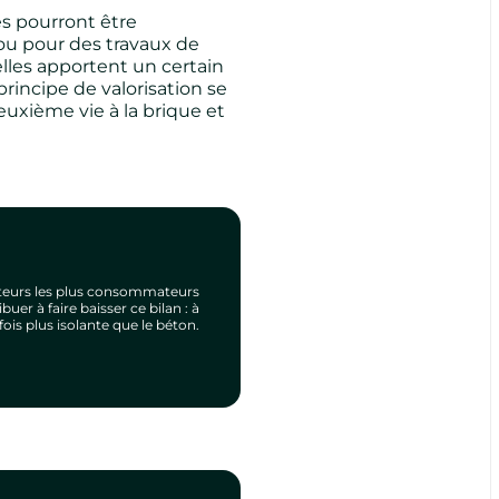
es pourront être
ou pour des travaux de
elles apportent un certain
principe de valorisation se
uxième vie à la brique et
cteurs les plus consommateurs
uer à faire baisser ce bilan : à
 fois plus isolante que le béton.