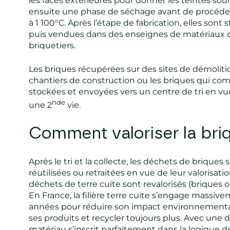
les faces extérieures pour donner les teintes souh
ensuite une phase de séchage avant de procéder 
à 1 100°C. Après l’étape de fabrication, elles sont
puis vendues dans des enseignes de matériaux 
briquetiers.
Les briques récupérées sur des sites de démolitio
chantiers de construction ou les briques qui co
stockées et envoyées vers un centre de tri en vu
nde
une 2
vie.
Comment valoriser la bri
Après le tri et la collecte, les déchets de briques 
réutilisées ou retraitées en vue de leur valorisati
déchets de terre cuite sont revalorisés (briques o
En France, la filière terre cuite s’engage massiv
années pour réduire son impact environnemental,
ses produits et recycler toujours plus. Avec une d
matériau s’inscrit parfaitement dans la logique de