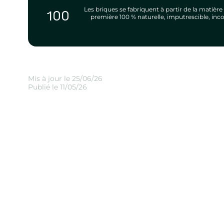
Les briques se fabriquent à partir de la matière
100
première 100 % naturelle, imputrescible, in
Mis à jour le 25/06/26
Publié le 11/05/26