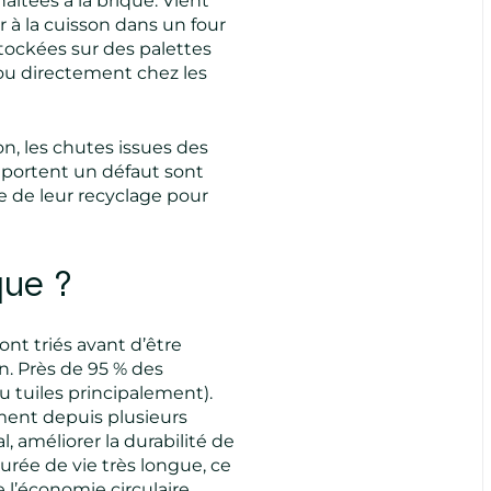
aitées à la brique. Vient
à la cuisson dans un four
 stockées sur des palettes
ou directement chez les
n, les chutes issues des
mportent un défaut sont
e de leur recyclage pour
que ?
sont triés avant d’être
on. Près de 95 % des
u tuiles principalement).
ement depuis plusieurs
 améliorer la durabilité de
urée de vie très longue, ce
 l’économie circulaire.