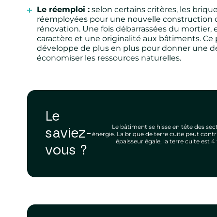
Le réemploi :
selon certains critères, les briqu
réemployées pour une nouvelle construction 
rénovation. Une fois débarrassées du mortier, 
caractère et une originalité aux bâtiments. Ce 
développe de plus en plus pour donner une de
économiser les ressources naturelles.
Le
Le bâtiment se hisse en tête des se
saviez-
énergie. La brique de terre cuite peut contrib
épaisseur égale, la terre cuite est 4
vous ?