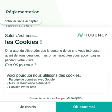
Réglementation
TGAP
Décret 6/8 flux
Loi AGEC
Votre secteur d'activité
Construction
Hôtellerie
Grande distribution
Automotive
Restauration
À propos
Qui sommes-nous ?
Ressources