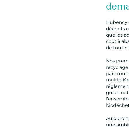
dema
Hubency e
déchets e
que les ac
coût à abs
de toute l
Nos premi
recyclage
parc mult
multiplié
réglementa
guidé not
l’ensembl
biodéchet 
Aujourd’h
une ambiti