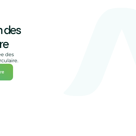
n des
re
ée des
culaire.
ire