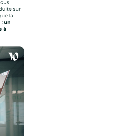
nous
uite sur
que la
 :
un
e à