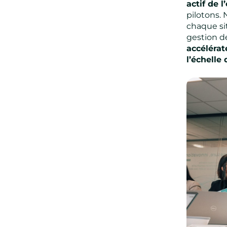
actif de 
pilotons.
chaque sit
gestion de
accéléra
l’échelle