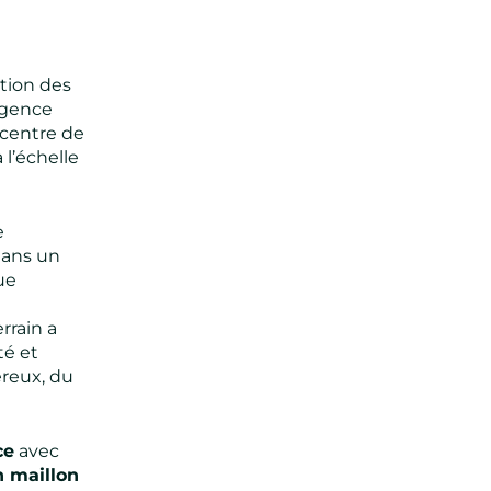
stion des
igence
 centre de
 l’échelle
e
dans un
ue
rrain a
té et
reux, du
ce
avec
n maillon