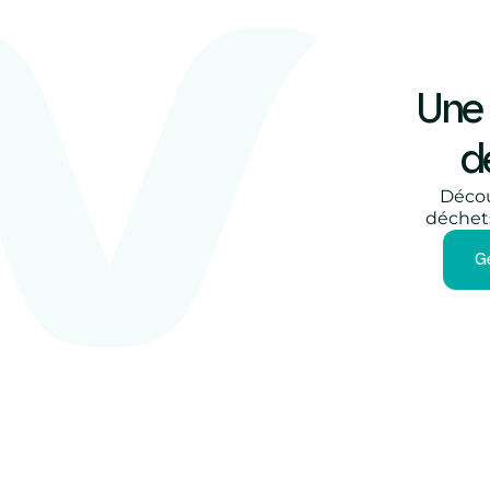
Une 
d
Décou
déchets
G