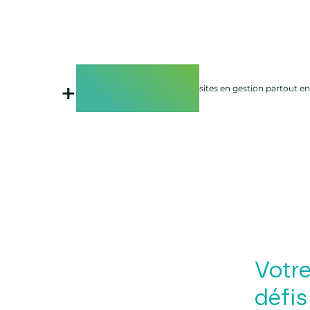
11000
+
sites en gestion partout e
Votre
défis