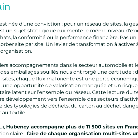
in
st née d’une conviction : pour un réseau de sites, la ge
st un sujet stratégique qui mérite le même niveau d’ex
hats, la conformité ou la performance financière. Pas un
orber site par site. Un levier de transformation à activer à
’organisation.
ers accompagnements dans le secteur automobile et l
 des emballages souillés nous ont forgé une certitude : 
i-sites, chaque flux mal orienté est une perte économiq
e, une opportunité de valorisation manquée et un risque
ire latent sur l’ensemble du réseau. Cette lecture du te
re développement vers l’ensemble des secteurs d’activi
e des typologies de déchets, du carton au déchet dange
au textile.
ui,
Hubency accompagne plus de 11 500 sites en Fran
on claire :
faire de chaque organisation multi-sites u