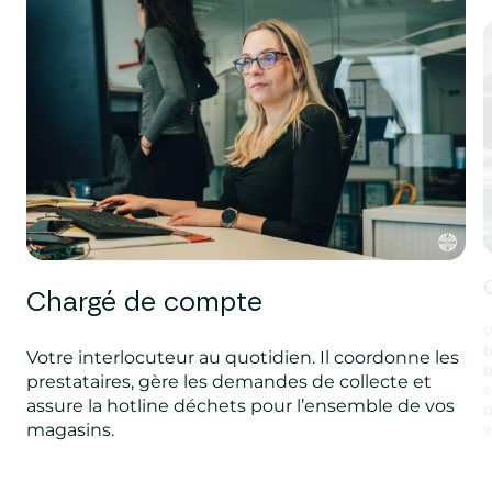
Chargé de compte
V
b
Votre interlocuteur au quotidien. Il coordonne les
b
prestataires, gère les demandes de collecte et
c
assure la hotline déchets pour l’ensemble de vos
p
magasins.
v