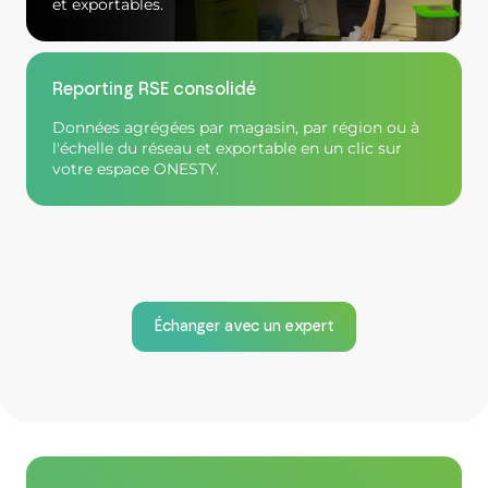
et exportables.
Reporting RSE consolidé
Données agrégées par magasin, par région ou à
l'échelle du réseau et exportable en un clic sur
votre espace ONESTY.
Échanger avec un expert