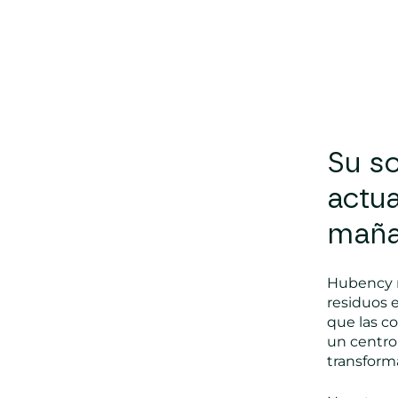
Su so
actua
mañ
Hubency n
residuos 
que las c
un centro
transforma