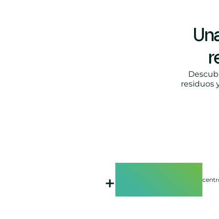
Una
r
Descubr
residuos 
11000
+
centr