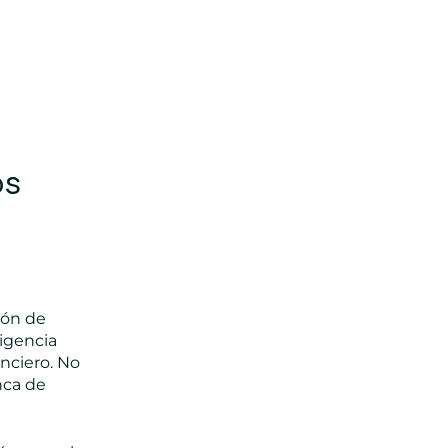
os
ión de
igencia
nciero. No
nca de