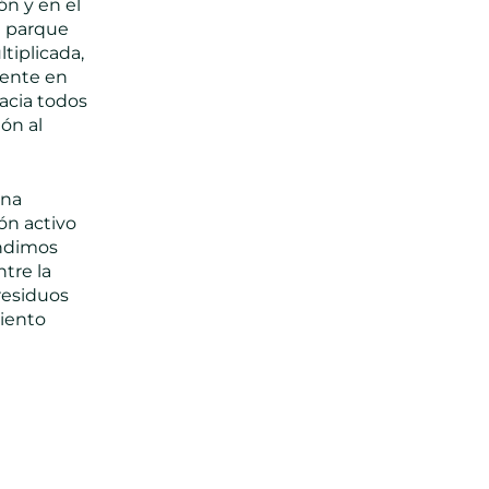
n y en el
n parque
tiplicada,
tente en
hacia todos
tón al
una
ón activo
endimos
tre la
residuos
miento