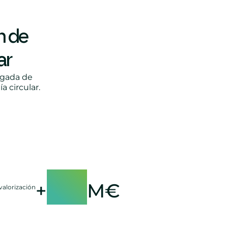
n de
ar
egada de
 circular.
50
+
M€
valorización