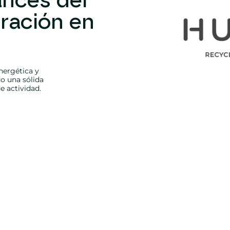
ancés del
ración en
nergética y
do una sólida
e actividad.