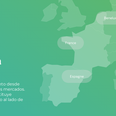
a
nto desde
os mercados.
tituye
o al lado de