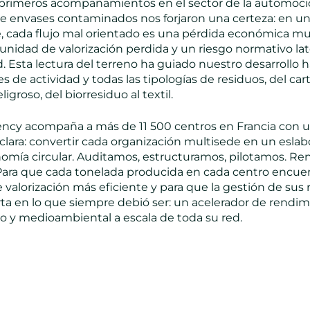
primeros acompañamientos en el sector de la automoció
 de envases contaminados nos forjaron una certeza: en u
, cada flujo mal orientado es una pérdida económica mul
unidad de valorización perdida y un riesgo normativo la
d. Esta lectura del terreno ha guiado nuestro desarrollo 
es de actividad y todas las tipologías de residuos, del car
ligroso, del biorresiduo al textil.
ncy acompaña a más de 11 500 centros en Francia con 
clara: convertir cada organización multisede en un eslab
nomía circular. Auditamos, estructuramos, pilotamos. R
Para que cada tonelada producida en cada centro encuen
valorización más eficiente y para que la gestión de sus 
rta en lo que siempre debió ser: un acelerador de rendi
 y medioambiental a escala de toda su red.