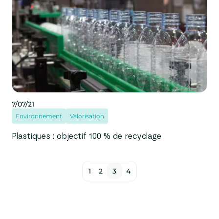
7/07/21
Environnement
Valorisation
Plastiques : objectif 100 % de recyclage
1
2
3
4