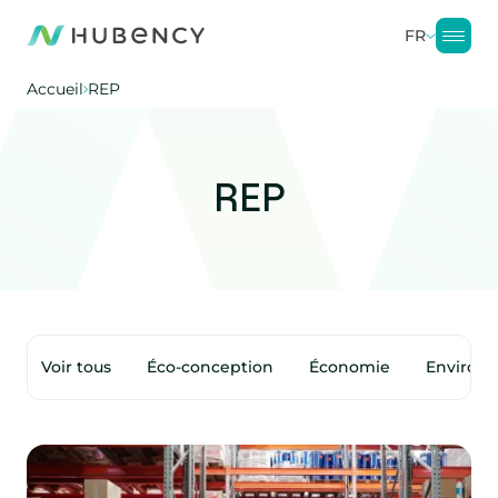
FR
Accueil
REP
REP
Voir tous
Éco-conception
Économie
Environ