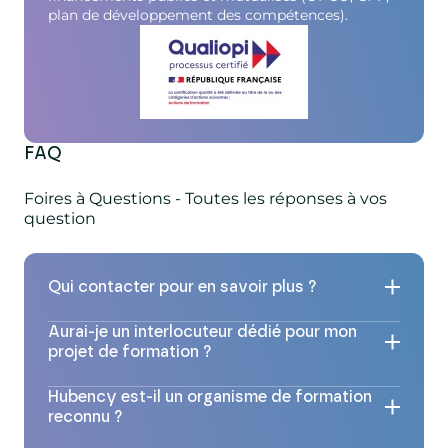
plan de développement des compétences).
FAQ
Foires à Questions - Toutes les réponses à vos
question
Qui contacter pour en savoir plus ?
Si vous souhaitez obtenir des informations
Aurai-je un interlocuteur dédié pour mon
complémentaires sur nos formations et
projet de formation ?
que vous n’avez pas encore de contact
Oui, M. Thomas SZYMKOWIAK sera votre
commercial dédié, vous pouvez nous
Hubency est-il un organisme de formation
référent et vous accompagnera dans
joindre au 01 49 90 10 00 ou remplir notre
reconnu ?
l’organisation de votre formation : choix des
formulaire de contact en ligne. Nous vous