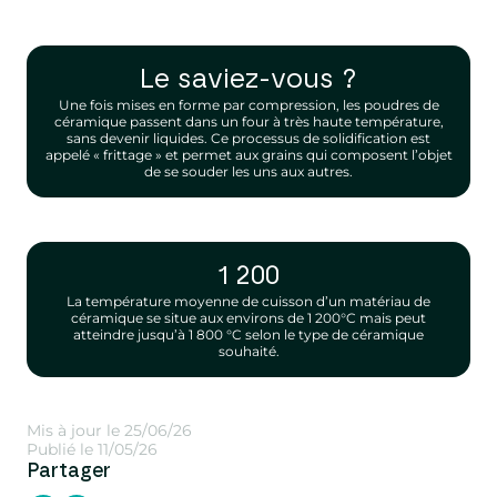
Le saviez-vous ?
Une fois mises en forme par compression, les poudres de
céramique passent dans un four à très haute température,
sans devenir liquides. Ce processus de solidification est
appelé « frittage » et permet aux grains qui composent l’objet
de se souder les uns aux autres.
1 200
La température moyenne de cuisson d’un matériau de
céramique se situe aux environs de 1 200°C mais peut
atteindre jusqu’à 1 800 °C selon le type de céramique
souhaité.
Mis à jour le 25/06/26
Publié le 11/05/26
Partager