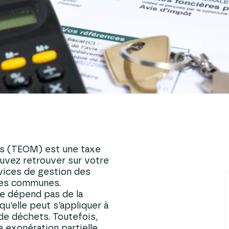
lorisation de vos
ts sur chacun de vos
iers.
t et de valorisation.
amer une nouvelle
s selon des critères
ximité territoriale.
vez savoir pour vous
hets et la
é
 et finançables.
iser le DASRI à la
ur de vos
ations
mentaires, site après
s (TEOM) est une taxe
uvez retrouver sur votre
rvices de gestion des
 les communes.
ne dépend pas de la
qu’elle peut s’appliquer à
de déchets. Toutefois,
 exonération partielle