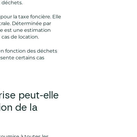
 déchets.
our la taxe foncière. Elle
strale. Déterminée par
rale est une estimation
 cas de location.
 en fonction des déchets
ésente certains cas
ise peut-elle
ion de la
soumise à toutes les