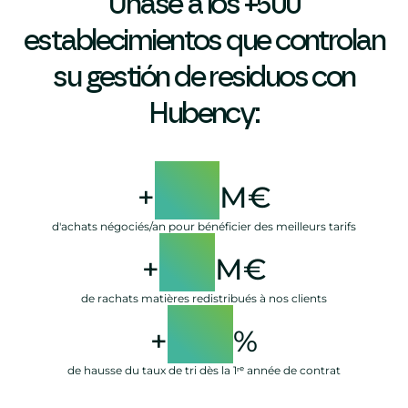
Únase a los +500
establecimientos que controlan
su gestión de residuos con
Hubency:
45
+
M€
d'achats négociés/an pour bénéficier des meilleurs tarifs
1,1
+
M€
de rachats matières redistribués à nos clients
20
+
%
de hausse du taux de tri dès la 1ʳᵉ année de contrat